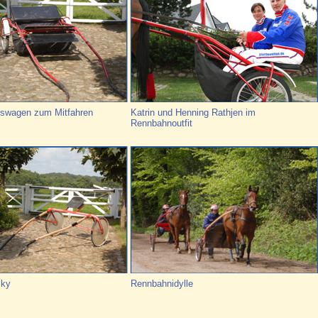
gswagen zum Mitfahren
Katrin und Henning Rathjen im
Rennbahnoutfit
lky
Rennbahnidylle